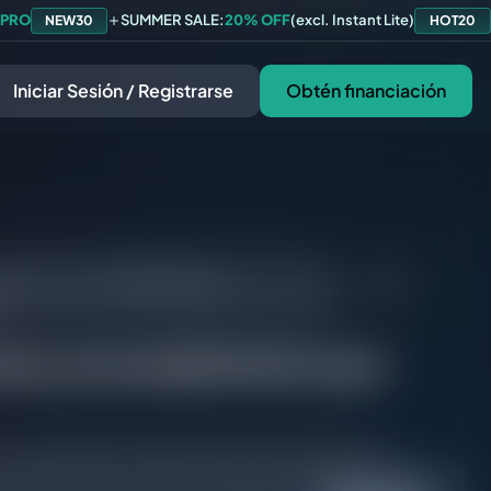
 PRO
SUMMER SALE:
20% OFF
(excl. Instant Lite)
NEW30
HOT20
Iniciar Sesión / Registrarse
Obtén financiación
 Frecuentes
/
[Financiación
d?
nea] ¿Incumplimiento por
n ella durante 60 días. No hay forma de revertir