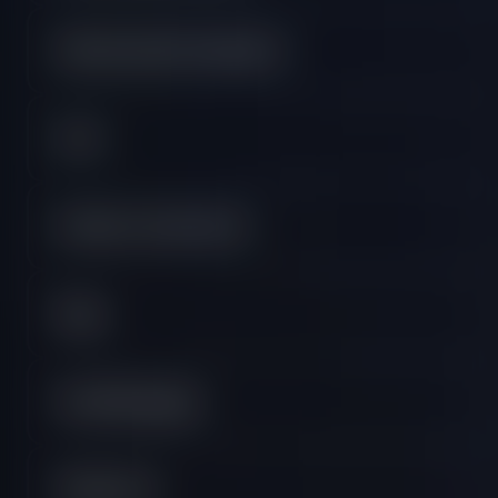
FAQ de Instant Funding Lite
Geral
Pedidos e faturamento
Pagos
Plan Relámpagos
Plataformas