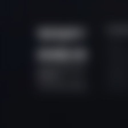
Contac
Soporte
Chat en V
Contácta
Prime Intermarket Group
Pregunta
Eurasia Ltd
frecuente
6 St Denis Street, 1/F River
Hazte soc
Court, Port Louis, Mauritius.