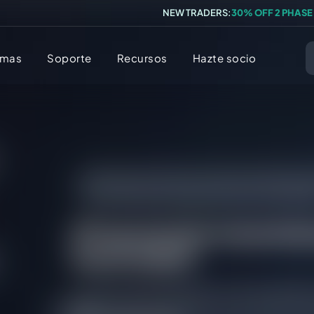
NEW TRADERS:
30% OFF 2 PHASE
amas
Soporte
Recursos
Hazte socio
Preguntas frecuentes
/
Todas las Preguntas
Instantánea] ¿Incumplimiento por inactivida
[Financiación Instantá
inactividad?
Tu cuenta será bloqueada si no se ha operado e
esto.