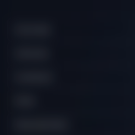
Como começar
Contas Crypto
Curso Educativo
DXTrade
FAQ de Instant Funded