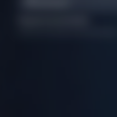
Was this FAQ helpful?
Preguntas recomendadas
No tenemos recomendaciones para esta pregunta.