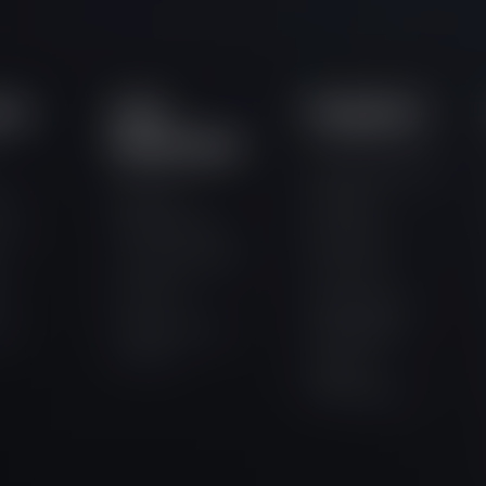
tos
Links
Programas
importantes
Cómo funciona
Panel de
ivo
Una fase
comerciantes
nos
Dos fases
Competiciones
s
Tres fases
Empleos
s
Financiación
Evaluación de
io
Instantánea
compra
Desafio
Relampago