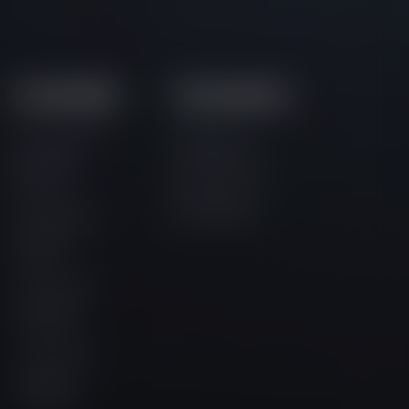
Comunidad
Documentos
Comunidad
Términos y
oficial de
Condiciones
Discord
Política de
Comunidad
Privacidad
oficial de
Twitter
Comunidad
oficial de
Facebook
Comunidad
oficial de
Instagram