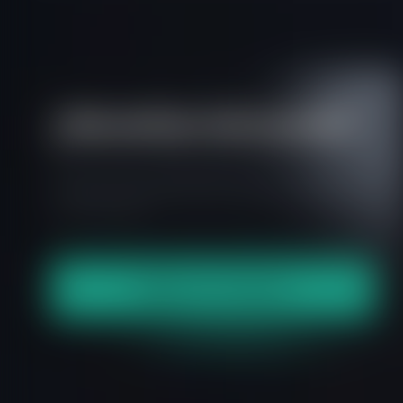
¿Necesitas más ayuda?
Todo lo que necesitas saber sobre nuestra
plataforma, evaluaciones y cómo configurar tu
cuenta FXIFY™.
H
a
b
l
a
c
o
n
n
o
s
o
t
r
o
s