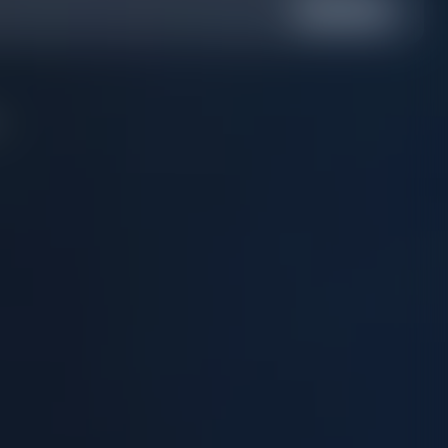
Yes
No
..