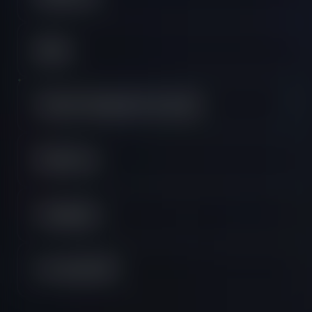
Regras
Todas las Preguntas Frecuentes
Plataformas
TradingView
Two Phase PRO