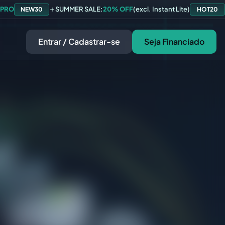
 PRO
SUMMER SALE:
20% OFF
(excl. Instant Lite)
NEW30
HOT20
Entrar / Cadastrar-se
Seja Financiado