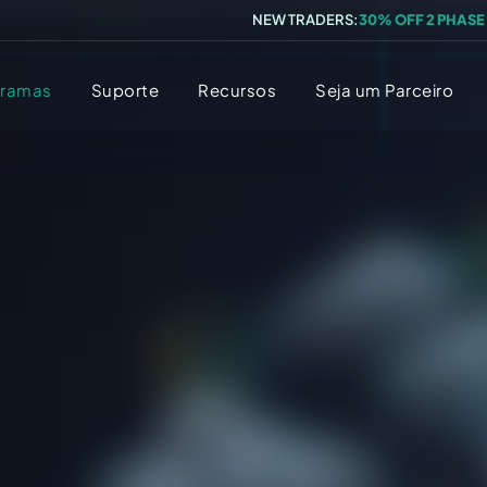
NEW TRADERS:
30% OFF 2 PHASE
gramas
Suporte
Recursos
Seja um Parceiro