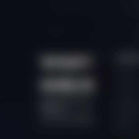
Nã
Contat
Suporte
Live Chat
Contato
Prime Intermarket Group
Pergunta
Eurasia Ltd
Frequent
6 St Denis Street, 1/F River
Seja um
Court, Port Louis, Mauritius.
Parceiro