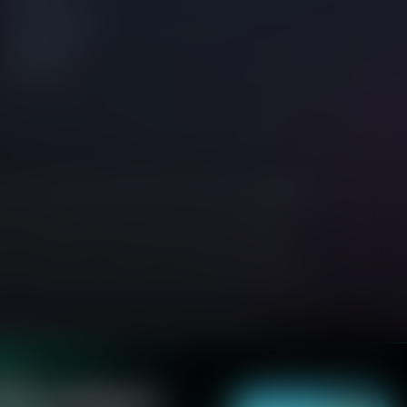
Comunidade
Oficial no
Instagram
h its registered office at 6 St Denis Street, 1/F River
et, Clerkenwell, Londres, Reino Unido, EC1V 8AR,
es de qualquer jurisdição onde tal distribuição ou uso
ades de investimento ou qualquer forma de
se envolver em trading, certifique-se de compreender
raque, Coreia do Norte, Somália, Vietnã, Burundi,
icarágua, República do Congo, Crimeia, República