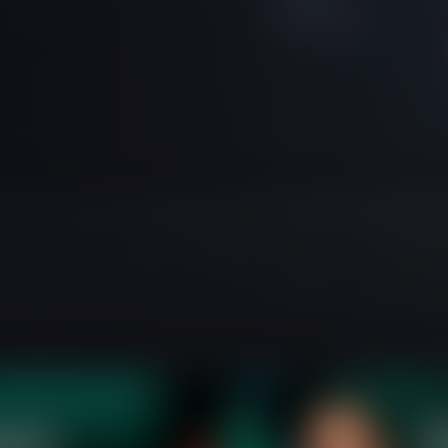
Relâmpago
auritius, as an Investment Dealer under License Number GB24204066, wit
 Reino Unido (Company No. 14451720), com sede em 142 Central Stre
adas apenas para fins educacionais e não são direcionadas a resident
 de investimento, recomendações de negócios, análise de oportunid
financeiros e é destinado a usuários com 18 anos ou mais. Antes de 
rocure aconselhamento financeiro independente.
tes de certas jurisdições, incluindo Estados Unidos, Zimbábue, Irã, I
 Líbia, Sudão, Cuba, Síria, Afeganistão, Iêmen, Palestina, Mianmar, N