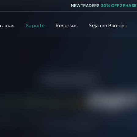
NEW TRADERS:
30% OFF 2 PHASE
gramas
Suporte
Recursos
Seja um Parceiro
0 vagas em 0 locais
arreiras na
FXIF
vagas para as quais estamos recrutando no momento. Cliqu
para ver mais detalhes.