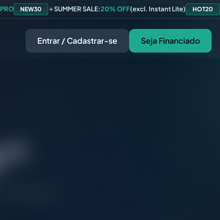
 PRO
SUMMER SALE:
20% OFF
(excl. Instant Lite)
NEW30
HOT20
Entrar / Cadastrar-se
Seja Financiado
™
Y
e em cada vaga