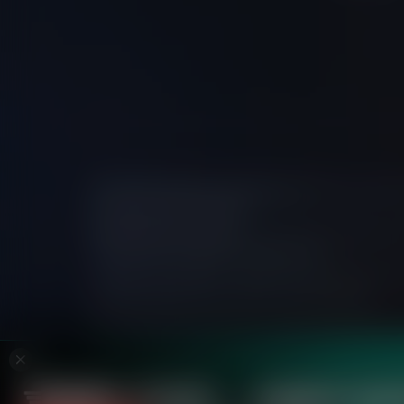
Prime Intermarket Group Eurasia Ltd
is licensed in M
Court, Port Louis, Mauritius.
FXIFY Solutions Limited
é uma empresa registrada no
operando como agente de pagamentos.
Todas as informações fornecidas neste site são destin
seja contrário às leis ou regulamentações locais.
O conteúdo deste site não constitui aconselhamento
recomendação geral sobre o trading de instrumentos 
totalmente os riscos envolvidos e, se necessário, p
Jurisdições Restritas: Não abrimos contas para residen
República Centro-Africana, Costa do Marfim, Libéria,