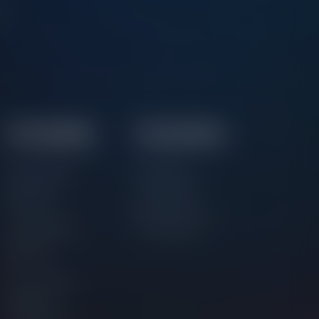
ve.
Comunidade
Documentos
Comunidade
Termos e
Oficial no
Condições
Discord
Política de
Comunidade
Privacidade
Oficial no
Twitter
Comunidade
Oficial no
Facebook