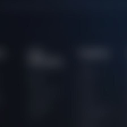
o há vagas disponíveis no momento. Volte a verificar em bre
os
Links
Programas
importantes
Como
Funciona
Painel do
Trader
1 Fase
Competições
2 Fases
s
Comprar
es
3 Fases
Avaliação
Financiamento
Vagas
instantâneo
Desafio